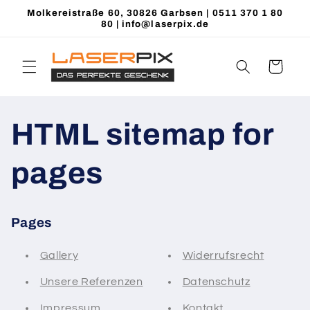
Direkt zum
Molkereistraße 60, 30826 Garbsen | 0511 370 1 80
Inhalt
80 | info@laserpix.de
Warenkorb
HTML sitemap for
pages
Pages
Gallery
Widerrufsrecht
Unsere Referenzen
Datenschutz
Impressum
Kontakt